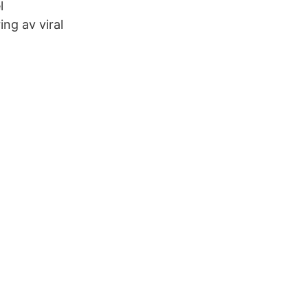
l
ng av viral