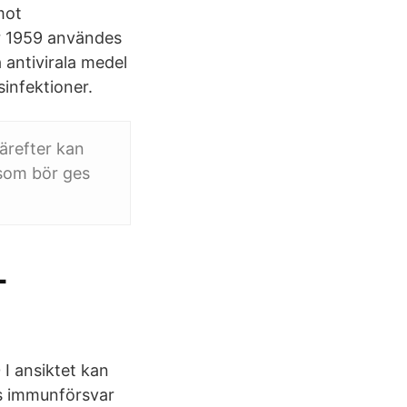
mot
år 1959 användes
 antivirala medel
sinfektioner.
ärefter kan
 som bör ges
-
I ansiktet kan
ns immunförsvar