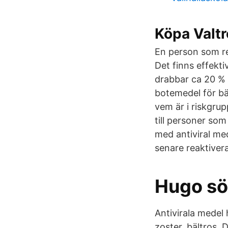
Köpa Valtr
En person som re
Det finns effekt
drabbar ca 20 % a
botemedel för bä
vem är i riskgru
till personer so
med antiviral me
senare reaktiver
Hugo sö
Antivirala mede
zoster, bältros. 