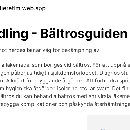
ktieretlm.web.app
ling - Bältrosguiden
mot herpes banar väg för bekämpning av
ala läkemedel som bör ges vid bältros. För att uppnå 
en påbörjas tidigt i sjukdomsförloppet. Diagnos ställ
en. Allmänt förebyggande åtgärder. Att förhindra spri
hygieniska åtgärder, isolering etc. är svårt. Det fin
ltros du kan behandla bältros med antivirala läkeme
förebygga komplikationer och påskynda återhämtning