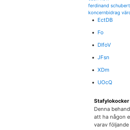
ferdinand schubert
koncernbidrag vär
EctDB
Fo
DlfoV
JFsn
XDm
UOcQ
Stafylokocker 
Denna behandl
att ha någon e
varav följande