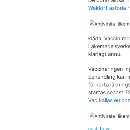
De botar alltså i
Waldorf astoria 
klåda. Vaccin mot
Läkemedelsverket
klarlagt ännu.
Vaccineringen ing
behandling kan m
förkorta läkning
startas senast 72
Vad kallas eu d
cash flow