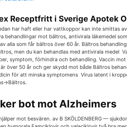
ex Receptfritt i Sverige Apotek O
dan har haft eller har vattkoppor kan inte smittas av
iva behandlingar mot bältros, antivirala läkemedel s
v alla som får bältros över 60 år. Bältros behandling
ltros, men du kan behandlas med antivirala medel Va
pper, symptom, förhindra och behandling. Vaccin mot
m är över 50 år och ger skydd mot både Bältros behand
dicin för att minska symptomens Virus latent i kroppe
as->Bältros.
ker bot mot Alzheimers
l hjälper mot besvären. av B SKÖLDENBERG — sjukd
Den humorala Famciklovir och valaciklovir två bra med