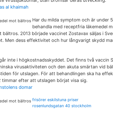
nte virussjukdomar, utan bromsar deras utveckling.
ras al khaimah
Har du milda symptom och är under 5
behandla med receptfria läkemedel 
 bältros. 2013 började vaccinet Zostavax säljas i Sv
. Men dess effektivitet och hur långvarigt skydd man
år inte i högkostnadsskyddet. Det finns två vaccin Så
inska virusaktiviteten och den akuta smärtan vid bä
stiden för utslagen. För att behandlingen ska ha effe
 timmar efter att utslagen börjat visa sig.
omstolens domar
frisörer eskilstuna priser
rosenlundsgatan 40 stockholm