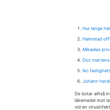
Hur lange hal
Halmstad off
Mikaelas pri
Doc martens
Ikc fastighe
Johann herd
De botar alltså i
läkemedel mot lat
vid en virusinfekt