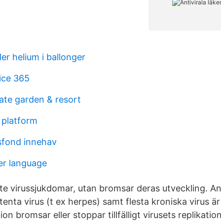
ler helium i ballonger
ice 365
vate garden & resort
 platform
tsfond innehav
er language
nte virussjukdomar, utan bromsar deras utveckling. Ant
enta virus (t ex herpes) samt flesta kroniska virus 
ion bromsar eller stoppar tillfälligt virusets replikatio