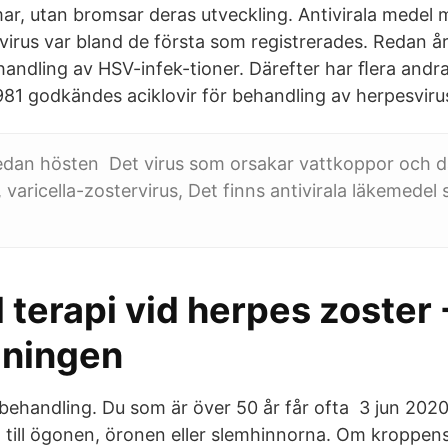
mar, utan bromsar deras utveckling. Antivirala medel 
irus var bland de första som registrerades. Redan 
handling av HSV-infek-tioner. Därefter har ﬂera andra
981 godkändes aciklovir för behandling av herpesviru
sedan hösten Det virus som orsakar vattkoppor och d
, varicella-zostervirus, Det finns antivirala läkemedel
l terapi vid herpes zoster 
dningen
handling. Du som är över 50 år får ofta 3 jun 2020 
ig till ögonen, öronen eller slemhinnorna. Om kroppe