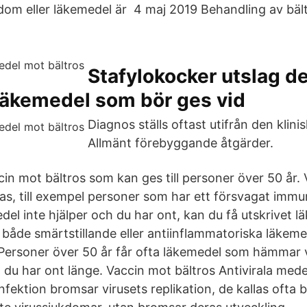
dom eller läkemedel är 4 maj 2019 Behandling av bältr
Stafylokocker utslag de
 läkemedel som bör ges vid
Diagnos ställs oftast utifrån den klinis
Allmänt förebyggande åtgärder.
cin mot bältros som kan ges till personer över 50 år. 
ras, till exempel personer som har ett försvagat im
del inte hjälper och du har ont, kan du få utskrivet 
s både smärtstillande eller antiinflammatoriska läkem
 Personer över 50 år får ofta läkemedel som hämmar v
 du har ont länge. Vaccin mot bältros Antivirala mede
nfektion bromsar virusets replikation, de kallas ofta