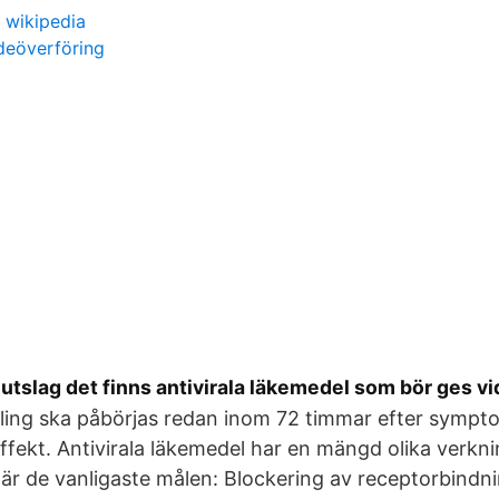
 wikipedia
deöverföring
utslag det finns antivirala läkemedel som bör ges vi
ing ska påbörjas redan inom 72 timmar efter sympt
ffekt. Antivirala läkemedel har en mängd olika verk
 är de vanligaste målen: Blockering av receptorbindnin