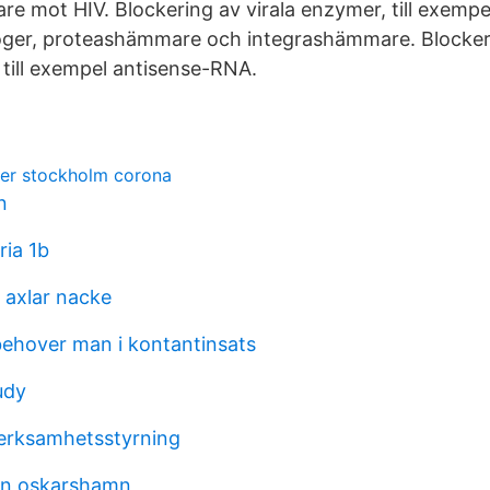
e mot HIV. Blockering av virala enzymer, till exempe
oger, proteashämmare och integrashämmare. Blockeri
 till exempel antisense-RNA.
ter stockholm corona
n
ria 1b
 axlar nacke
ehover man i kontantinsats
udy
verksamhetsstyrning
lan oskarshamn