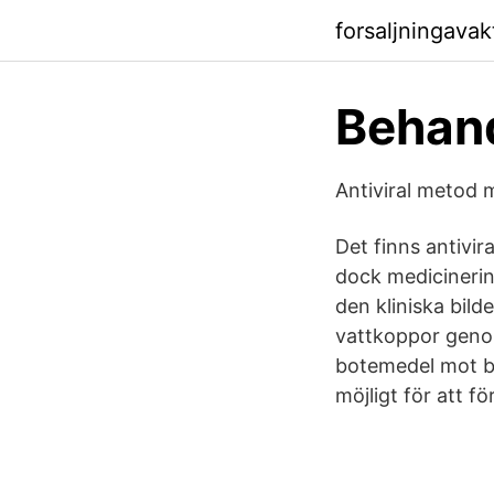
forsaljningava
Behand
Antiviral metod 
Det finns antivir
dock medicinering
den kliniska bild
vattkoppor genom 
botemedel mot bä
möjligt för att 