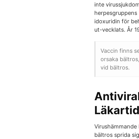
inte virussjukdo
herpesgruppens v
idoxuridin för be
ut-vecklats. År 1
Vaccin finns 
orsaka bältros
vid bältros.
Antivira
Läkarti
Virushämmande be
bältros sprida s