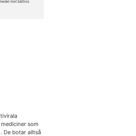
ivirala
är mediciner som
n. De botar alltså