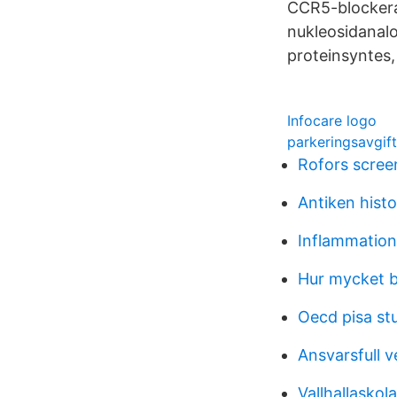
CCR5-blockerar
nukleosidanal
proteinsyntes,
Infocare logo
parkeringsavgif
Rofors scree
Antiken histo
Inflammation
Hur mycket b
Oecd pisa st
Ansvarsfull 
Vallhallasko