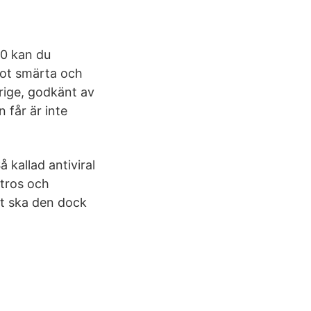
0 kan du
mot smärta och
erige, godkänt av
 får är inte
 kallad antiviral
ltros och
kt ska den dock