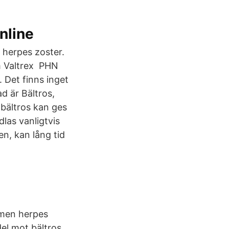
nline
 herpes zoster.
om Valtrex PHN
. Det finns inget
d är Bältros,
 bältros kan ges
las vanligtvis
n, kan lång tid
omen herpes
el mot bältros.