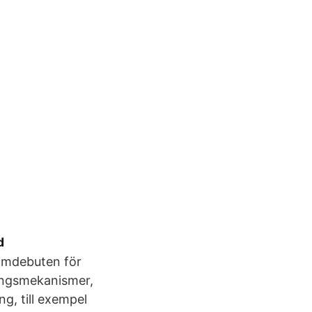
d
omdebuten för
ningsmekanismer,
g, till exempel