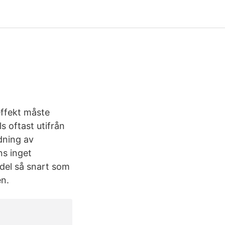
effekt måste
s oftast utifrån
dning av
ns inget
del så snart som
en.