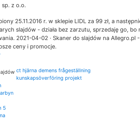
sp. z o.o.
iony 25.11.2016 r. w sklepie LIDL za 99 zł, a następn
rych slajdów - działa bez zarzutu, sprzedaję go, bo 
ania. 2021-04-02 · Skaner do slajdów na Allegro.pl
epsze ceny i promocje.
r
ct hjärna demens frågeställning
kunskapsöverföring projekt
n
karbyn
n 5
nna