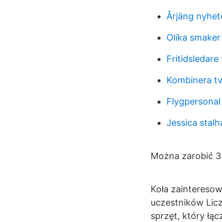
Årjäng nyhet
Olika smaker 
Fritidsledare
Kombinera tv
Flygpersonal
Jessica stal
Można zarobić 3 t
Koła zaintereso
uczestników Lic
sprzęt, który łą