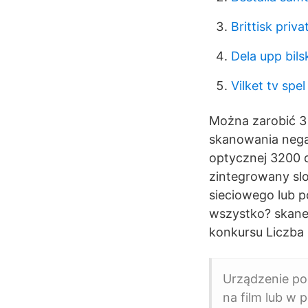
Brittisk priva
Dela upp bils
Vilket tv spel
Można zarobić 3 
skanowania nega
optycznej 3200 d
zintegrowany slo
sieciowego lub 
wszystko? skane
konkursu Liczba
Urządzenie po
na film lub w 