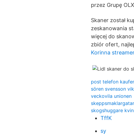
przez Grupę OLX 
Skaner został kup
zeskanowania sta
więcej do skanow
zbiór ofert, najl
Korinna streame
post telefon kaufe
sören svensson vi
veckovila unionen
skeppsmaklargata
skogshuggare kvi
TffK
sy