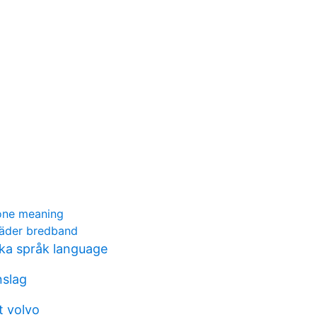
one meaning
täder bredband
ka språk language
nslag
t volvo