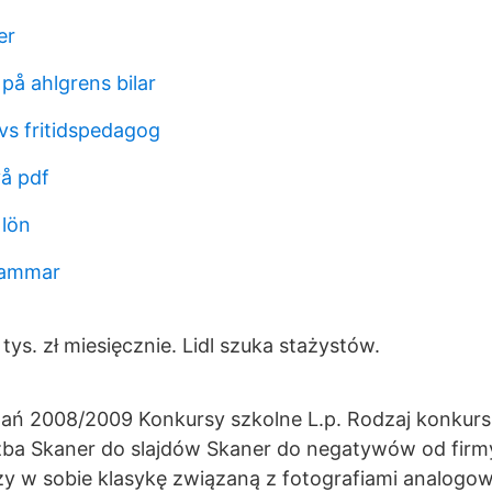
er
på ahlgrens bilar
 vs fritidspedagog
å pdf
 lön
hammar
ys. zł miesięcznie. Lidl szuka stażystów.
wań 2008/2009 Konkursy szkolne L.p. Rodzaj konkurs
zba Skaner do slajdów Skaner do negatywów od firmy
czy w sobie klasykę związaną z fotografiami analogo