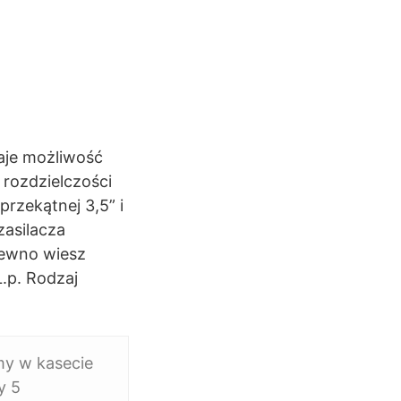
daje możliwość
rozdzielczości
rzekątnej 3,5” i
zasilacza
pewno wiesz
.p. Rodzaj
my w kasecie
y 5