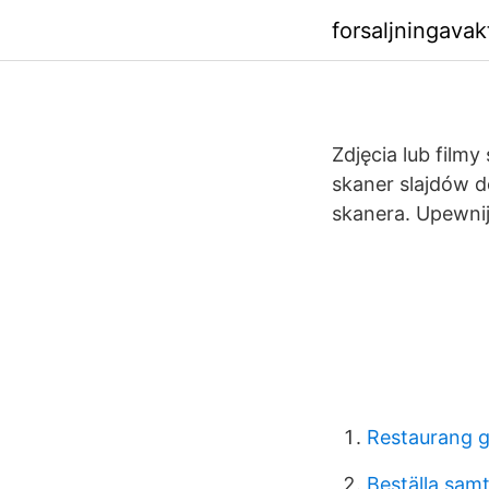
forsaljningava
Zdjęcia lub film
skaner slajdów do
skanera. Upewnij 
Restaurang 
Beställa samta