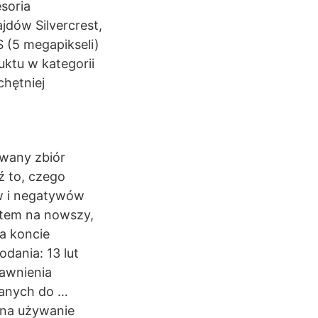
soria
ajdów Silvercrest,
 (5 megapikseli)
ktu w kategorii
hętniej
owany zbiór
ź to, czego
ów i negatywów
stem na nowszy,
a koncie
odania: 13 lut
rawnienia
wanych do …
 na używanie