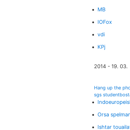
MB
IOFox
vdi
KPj
2014 - 19. 03.
Hang up the ph
sgs studentbos
Indoeuropeis
Orsa spelma
Ishtar touaila