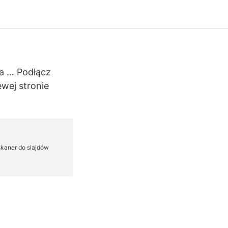
za … Podłącz
ewej stronie