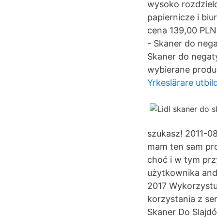
wysoko rozdziel
papiernicze i biu
cena 139,00 PLN
- Skaner do neg
Skaner do negat
wybierane produ
Yrkeslärare utbil
szukasz! 2011-08
mam ten sam prob
choć i w tym prz
użytkownika andrz
2017 Wykorzystuj
korzystania z s
Skaner Do Slajd