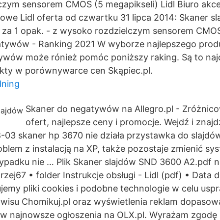
czym sensorem CMOS (5 megapikseli) Lidl Biuro akce
rowe Lidl oferta od czwartku 31 lipca 2014: Skaner sl
 za 1 opak. - z wysoko rozdzielczym sensorem CMOS
atywów - Ranking 2021 W wyborze najlepszego produ
ywów może rónież pomóc poniższy raking. Są to najc
kty w porównywarce cen Skąpiec.pl.
dning
Skaner do negatywów na Allegro.pl - Zróżnic
ofert, najlepsze ceny i promocje. Wejdź i znajd
-03 skaner hp 3670 nie działa przystawka do slajd
lem z instalacją na XP, także pozostaje zmienić sy
ypadku nie … Plik Skaner slajdów SND 3600 A2.pdf n
ej67 • folder Instrukcje obsługi - Lidl (pdf) • Data d
emy pliki cookies i podobne technologie w celu usp
erwisu Chomikuj.pl oraz wyświetlenia reklam dopaso
ów najnowsze ogłoszenia na OLX.pl. Wyrażam zgodę