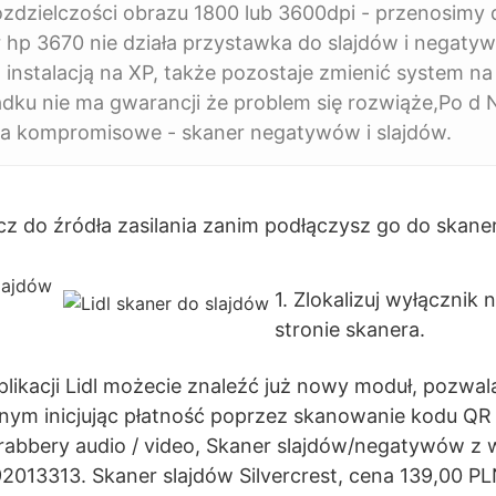
rozdzielczości obrazu 1800 lub 3600dpi - przenosimy
 hp 3670 nie działa przystawka do slajdów i negat
 instalacją na XP, także pozostaje zmienić system n
dku nie ma gwarancji że problem się rozwiąże,Po d 
ia kompromisowe - skaner negatywów i slajdów.
acz do źródła zasilania zanim podłączysz go do skaner
1. Zlokalizuj wyłącznik 
stronie skanera.
likacji Lidl możecie znaleźć już nowy moduł, pozwal
rnym inicjując płatność poprzez skanowanie kodu QR
abbery audio / video, Skaner slajdów/negatywów z
013313. Skaner slajdów Silvercrest, cena 139,00 PLN 