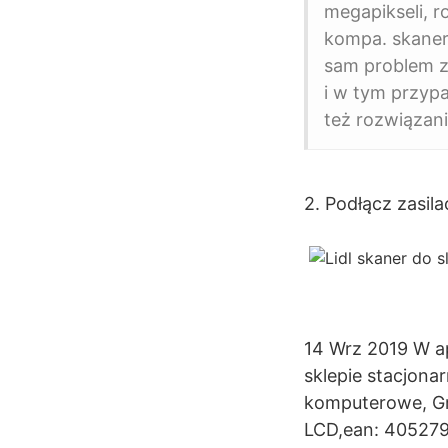
megapikseli, 
kompa. skaner
sam problem z
i w tym przypa
też rozwiązan
2. Podłącz zasil
14 Wrz 2019 W ap
sklepie stacjona
komputerowe, Gr
LCD,ean: 4052792