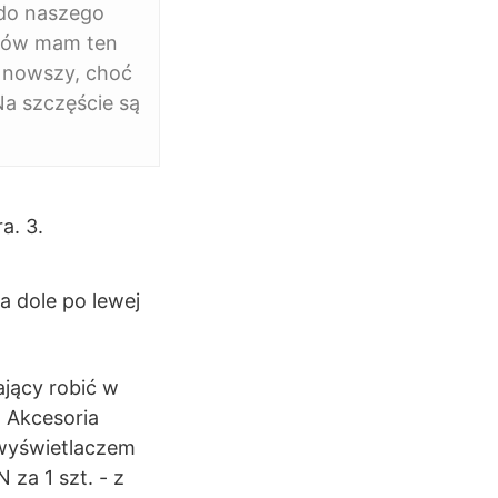
 do naszego
ywów mam ten
a nowszy, choć
Na szczęście są
a. 3.
na dole po lewej
ający robić w
 Akcesoria
 wyświetlaczem
za 1 szt. - z