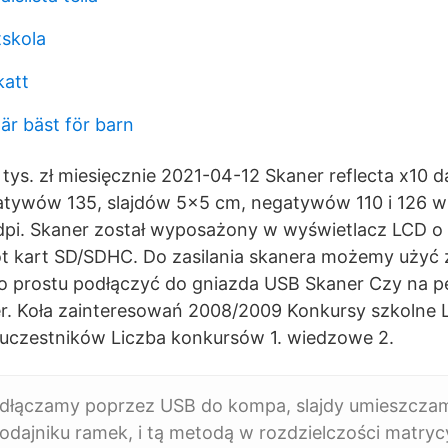
tskola
katt
 är bäst för barn
tys. zł miesięcznie 2021-04-12 Skaner reflecta x10 
tywów 135, slajdów 5x5 cm, negatywów 110 i 126 w 
pi. Skaner został wyposażony w wyświetlacz LCD o p
t kart SD/SDHC. Do zasilania skanera możemy użyć 
po prostu podłączyć do gniazda USB Skaner Czy na 
r. Koła zainteresowań 2008/2009 Konkursy szkolne L
 uczestników Liczba konkursów 1. wiedzowe 2.
dłączamy poprzez USB do kompa, slajdy umieszcza
podajniku ramek, i tą metodą w rozdzielczości matryc