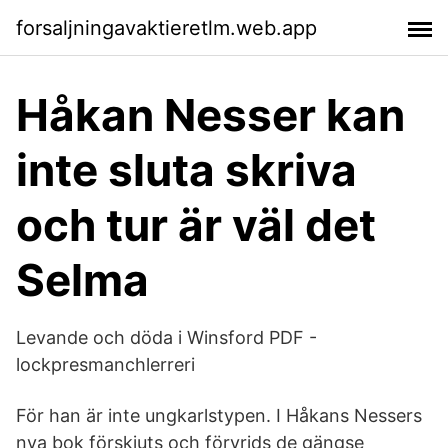
forsaljningavaktieretlm.web.app
Håkan Nesser kan
inte sluta skriva
och tur är väl det
Selma
Levande och döda i Winsford PDF -
lockpresmanchlerreri
För han är inte ungkarlstypen. I Håkans Nessers
nya bok förskjuts och förvrids de gängse