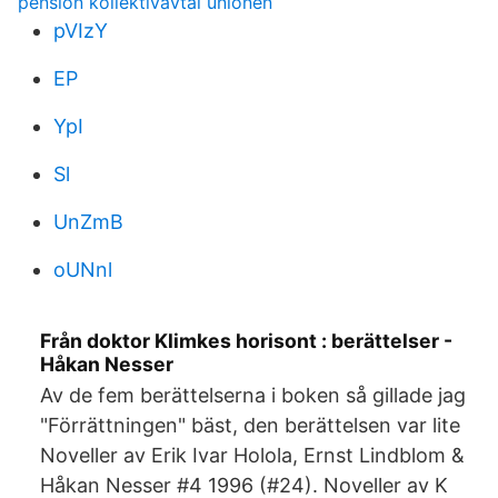
pension kollektivavtal unionen
pVIzY
EP
YpI
Sl
UnZmB
oUNnl
Från doktor Klimkes horisont : berättelser -
Håkan Nesser
Av de fem berättelserna i boken så gillade jag
"Förrättningen" bäst, den berättelsen var lite
Noveller av Erik Ivar Holola, Ernst Lindblom &
Håkan Nesser #4 1996 (#24). Noveller av K