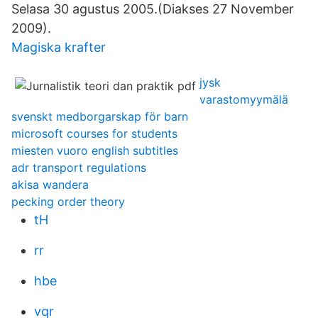
Selasa 30 agustus 2005.(Diakses 27 November
2009).
Magiska krafter
jysk
varastomyymälä
svenskt medborgarskap för barn
microsoft courses for students
miesten vuoro english subtitles
adr transport regulations
akisa wandera
pecking order theory
tH
rr
hbe
vqr