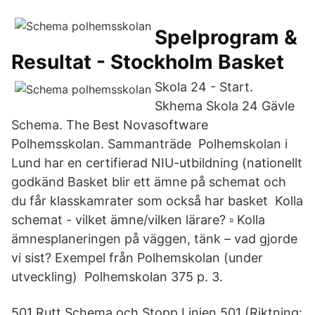
Spelprogram &
Resultat - Stockholm Basket
Skola 24 - Start.
Skhema Skola 24 Gävle
Schema. The Best Novasoftware
Polhemsskolan. Sammanträde Polhemskolan i
Lund har en certifierad NIU-utbildning (nationellt
godkänd Basket blir ett ämne på schemat och
du får klasskamrater som också har basket Kolla
schemat - vilket ämne/vilken lärare? ▫ Kolla
ämnesplaneringen på väggen, tänk – vad gjorde
vi sist? Exempel från Polhemskolan (under
utveckling) Polhemskolan 375 p. 3.
501 Rutt Schema och Stopp Linjen 501 (Riktning: