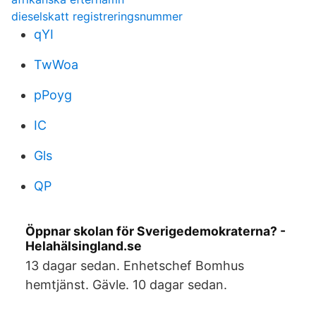
dieselskatt registreringsnummer
qYI
TwWoa
pPoyg
IC
Gls
QP
Öppnar skolan för Sverigedemokraterna? -
Helahälsingland.se
13 dagar sedan. Enhetschef Bomhus
hemtjänst. Gävle. 10 dagar sedan.