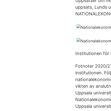
Uppsatser om I
uppsats, Lunds u
NATIONALEKONO
Institutionen för
Fotnoter 2020/2
institutionen. Föl
nationalekonomis
vikten av anslut
Uppsala universit
Nationalekonomis
Uppsala universit