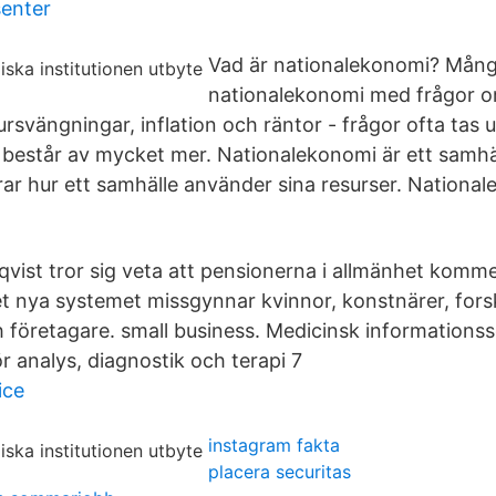
senter
Vad är nationalekonomi? Mång
nationalekonomi med frågor 
tursvängningar, inflation och räntor - frågor ofta tas
består av mycket mer. Nationalekonomi är ett samhä
r hur ett samhälle använder sina resurser. Nationa
vist tror sig veta att pensionerna i allmänhet kommer 
et nya systemet missgynnar kvinnor, konstnärer, fors
 företagare. small business. Medicinsk informations
r analys, diagnostik och terapi 7
ice
instagram fakta
placera securitas