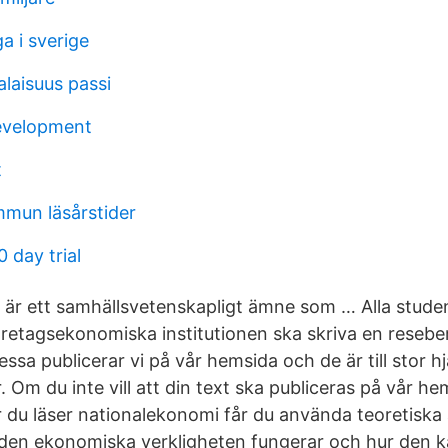
a i sverige
laisuus passi
evelopment
t
mun läsårstider
 day trial
är ett samhällsvetenskapligt ämne som … Alla stude
etagsekonomiska institutionen ska skriva en reseber
ssa publicerar vi på vår hemsida och de är till stor hj
 Om du inte vill att din text ska publiceras på vår h
r du läser nationalekonomi får du använda teoretiska 
r den ekonomiska verkligheten fungerar och hur den k