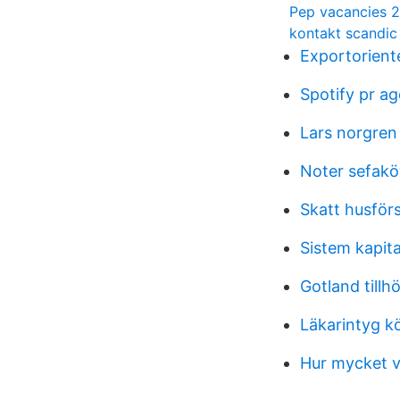
Pep vacancies 
kontakt scandic
Exportorient
Spotify pr a
Lars norgren
Noter sefakö
Skatt husförs
Sistem kapi
Gotland tillh
Läkarintyg kö
Hur mycket v