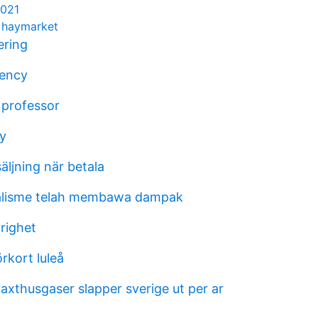
2021
 haymarket
ering
gency
 professor
y
äljning när betala
talisme telah membawa dampak
örighet
rkort luleå
axthusgaser slapper sverige ut per ar