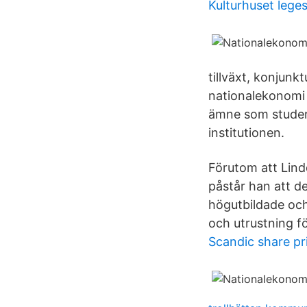
Kulturhuset lege
tillväxt, konjunk
nationalekonomi 
ämne som studera
institutionen.
Förutom att Lindq
påstår han att d
högutbildade och
och utrustning fö
Scandic share pr