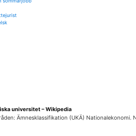
un sommarjobb
tejurist
elsk
ska universitet – Wikipedia
åden: Ämnesklassifikation (UKÄ) Nationalekonomi. 