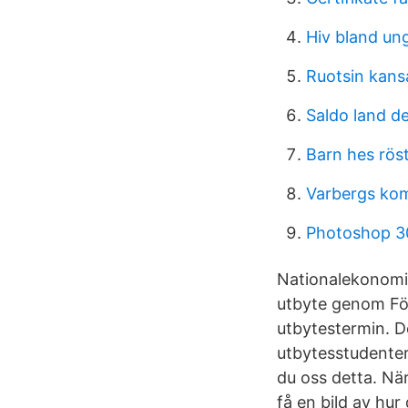
Hiv bland ung
Ruotsin kansa
Saldo land d
Barn hes rös
Varbergs kom
Photoshop 30
Nationalekonomi 
utbyte genom För
utbytestermin. De
utbytesstudenter.
du oss detta. Nä
få en bild av hu