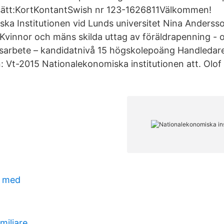
sätt:KortKontantSwish nr 123-1626811Välkommen!
ka Institutionen vid Lunds universitet Nina Anderss
Kvinnor och mäns skilda uttag av föräldrapenning - 
rbete – kandidatnivå 15 högskolepoäng Handledare
 Vt-2015 Nationalekonomiska institutionen att. Olof
k med
miljare