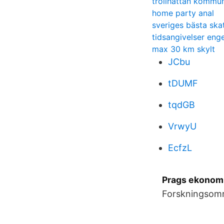
trollhättan komm
home party anal
sveriges bästa skat
tidsangivelser eng
max 30 km skylt
JCbu
tDUMF
tqdGB
VrwyU
EcfzL
Prags ekonomi
Forskningsomr