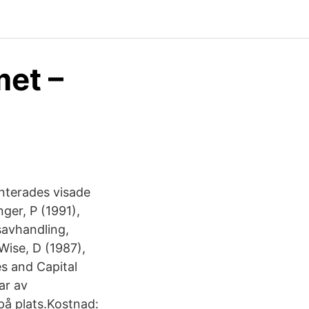
met –
nterades visade
nger, P (1991),
avhandling,
Wise, D (1987),
es and Capital
ar av
på plats.Kostnad: