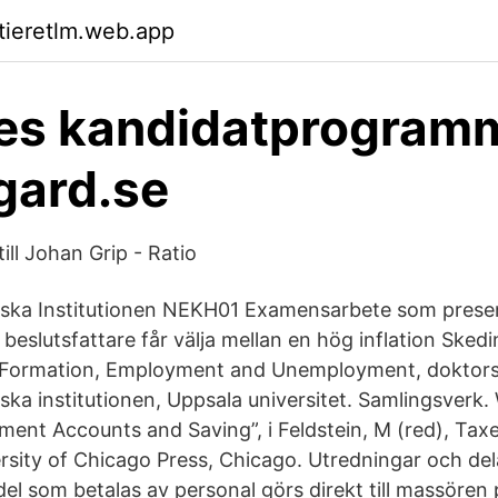
ktieretlm.web.app
ces kandidatprogram
gard.se
ll Johan Grip - Ratio
ska Institutionen NEKH01 Examensarbete som prese
 beslutsfattare får välja mellan en hög inflation Skedi
Formation, Employment and Unemployment, doktors
ka institutionen, Uppsala universitet. Samlingsverk. 
ement Accounts and Saving”, i Feldstein, M (red), Tax
rsity of Chicago Press, Chicago. Utredningar och del
el som betalas av personal görs direkt till massören 