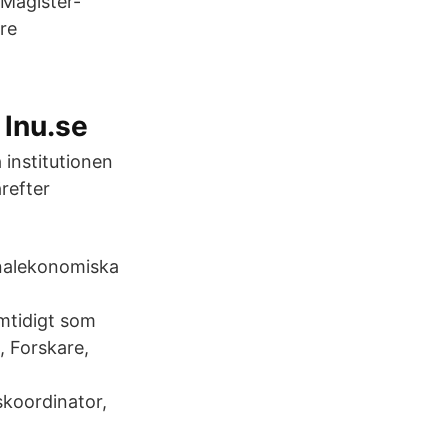
Magister-
are
lnu.se
 institutionen
refter
onalekonomiska
mtidigt som
, Forskare,
skoordinator,