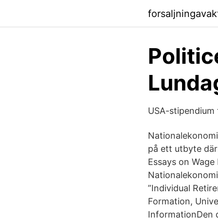
forsaljningava
Politi
Lunda
USA-stipendium ti
Nationalekonomi
på ett utbyte där
Essays on Wage 
Nationalekonomis
”Individual Retir
Formation, Unive
InformationDen d