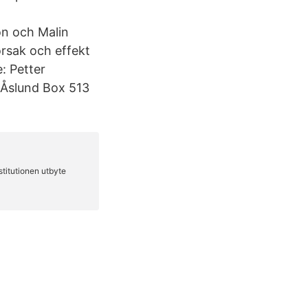
on och Malin
orsak och effekt
: Petter
 Åslund Box 513