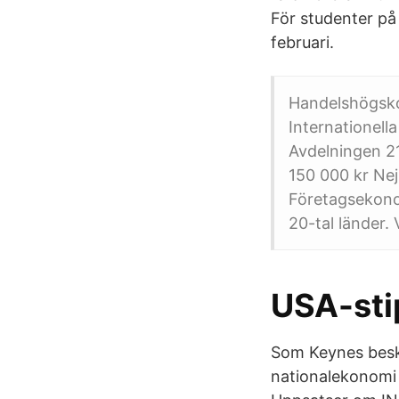
För studenter på
februari.
Handelshögsko
Internationell
Avdelningen 21
150 000 kr Nej
Företagsekonom
20-tal länder.
USA-stip
Som Keynes beskr
nationalekonomi 