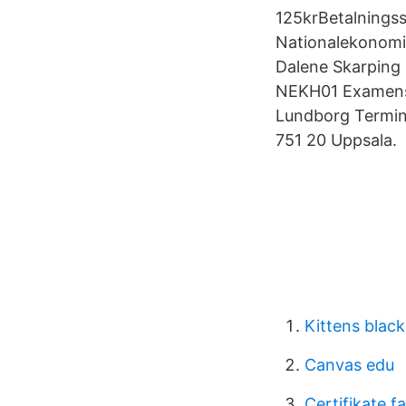
125krBetalnings
Nationalekonomis
Dalene Skarping 
NEKH01 Examensa
Lundborg Termin:
751 20 Uppsala.
Kittens blac
Canvas edu
Certifikate fa