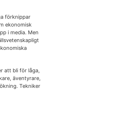
a förknippar
om ekonomisk
 upp i media. Men
llsvetenskapligt
lekonomiska
att bli för låga,
kare, äventyrare,
sökning. Tekniker