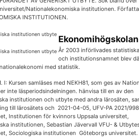
NFöRANDET AV GENERISKT UTBYTE. Sök bland över 
niversitet/Nationalekonomiska institutionen. Författ
MISKA INSTITUTIONEN.
Ekonomihögskolan 
År 2003 införlivades statistiska
och institutionsnamnet blev dä
 nationalekonomi med statistik.
1. I: Kursen samläses med NEKH81, som ges av Nati
jer inte läsperiodsindelningen. hänvisa till en av den
ka institutionen och utbyte med andra lärosäten, sa
ning till lärosätets och 2021-04-05, UFV-PA 2021/998
et, Institutionen för kvinnors Uppsala universitet,
ka institutionen, Sebastian Jävervall VFU- & Utbyte
et, Sociologiska institutionen Göteborgs universitet.