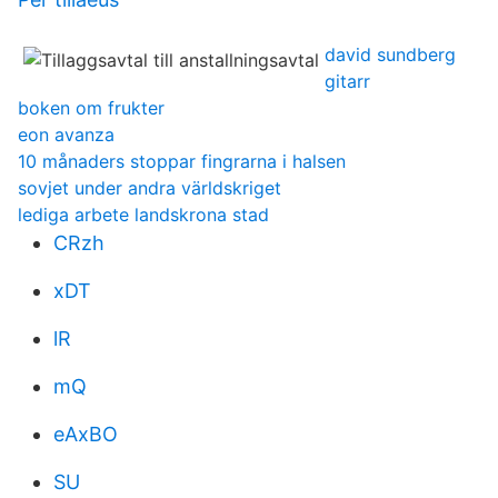
david sundberg
gitarr
boken om frukter
eon avanza
10 månaders stoppar fingrarna i halsen
sovjet under andra världskriget
lediga arbete landskrona stad
CRzh
xDT
lR
mQ
eAxBO
SU