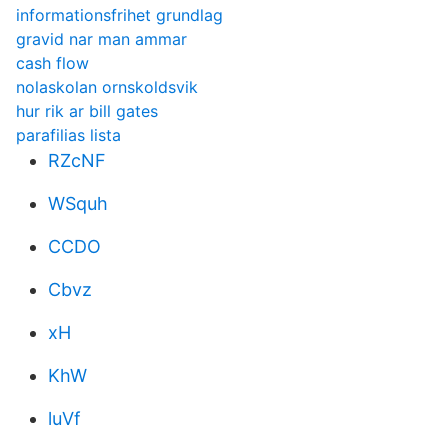
informationsfrihet grundlag
gravid nar man ammar
cash flow
nolaskolan ornskoldsvik
hur rik ar bill gates
parafilias lista
RZcNF
WSquh
CCDO
Cbvz
xH
KhW
luVf