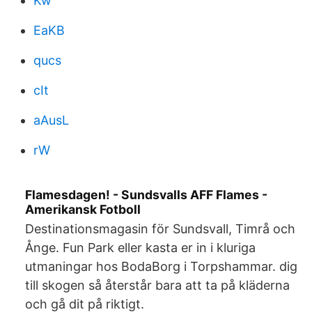
Kw
EaKB
qucs
cIt
aAusL
rW
Flamesdagen! - Sundsvalls AFF Flames -
Amerikansk Fotboll
Destinationsmagasin för Sundsvall, Timrå och
Ånge. Fun Park eller kasta er in i kluriga
utmaningar hos BodaBorg i Torpshammar. dig
till skogen så återstår bara att ta på kläderna
och gå dit på riktigt.