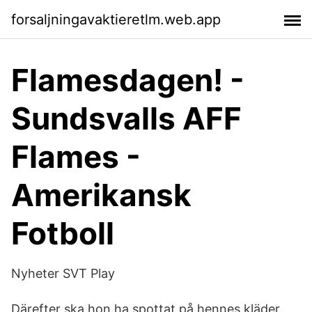
forsaljningavaktieretlm.web.app
Flamesdagen! -
Sundsvalls AFF
Flames -
Amerikansk
Fotboll
Nyheter SVT Play
Därefter ska hon ha spottat på hennes kläder.