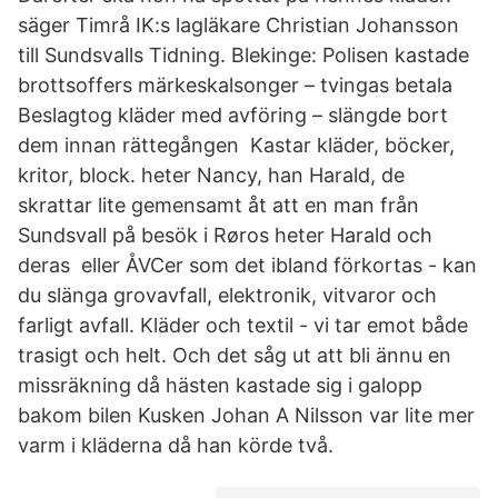
säger Timrå IK:s lagläkare Christian Johansson
till Sundsvalls Tidning. Blekinge: Polisen kastade
brottsoffers märkeskalsonger – tvingas betala
Beslagtog kläder med avföring – slängde bort
dem innan rättegången Kastar kläder, böcker,
kritor, block. heter Nancy, han Harald, de
skrattar lite gemensamt åt att en man från
Sundsvall på besök i Røros heter Harald och
deras eller ÅVCer som det ibland förkortas - kan
du slänga grovavfall, elektronik, vitvaror och
farligt avfall. Kläder och textil - vi tar emot både
trasigt och helt. Och det såg ut att bli ännu en
missräkning då hästen kastade sig i galopp
bakom bilen Kusken Johan A Nilsson var lite mer
varm i kläderna då han körde två.