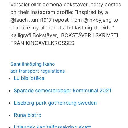
Versaler eller gemena bokstäver. berry posted
on their Instagram profile: “Inspired by a
@leuchtturm1917 repost from @inkbyjeng to
practice my alphabet a bit last night. Did…”
Kalligrafi Bokstäver, BOKSTÄVER I SKRIVSTIL
FRÅN KINCAVELKROSSES.
Gant linköping ikano
adr transport regulations
Lu bibliotēka
Sparade semesterdagar kommunal 2021
Liseberg park gothenburg sweden
Runa bistro
Utlandsk kapitalforsakring skatt