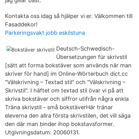
jag gillar bäst.
Kontakta oss idag så hjälper vi er. Välkommen till
Fasaddekor!
Parkeringsvakt jobb eskilstuna
Deutsch-Schwedisch-
Übersetzungen für skrivstil
[sätt att forma bokstäver som används när man
skriver för hand] im Online-Wörterbuch dict.cc
"Välskrivning – Textad stil" och "Välskrivning –
Skrivstil". I häftet om textad stil övar vi på att
skriva bokstäver och siffror utifrån några enkla
Träna skrivstil - små bokstäverHär tränar
eleverna den allra första skrivstilen, det vill säga
den där man binder ihop bokstavsformer.
Utgivningsdatum: 20060131.