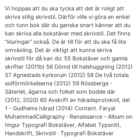
Vi hoppas att du ska tycka att det är roligt att
skriva stilig skrivstil. Därför ville vi göra en enkel
och tunn bok där du ganska snart känner att du
kan skriva alla bokstäver med skrivstil. Det finns
”kluringar” också. De är till för att du ska få lite
omväxling. Det är viktigt att kunna skriva
skrivstil för då kan du: 55 Bokstäver och gamla
skrifter (2011b) 56 Dömd till halshuggning (2012)
57 Agnestads kyrkoruin (2012) 58 De två totala
solförmörkelserna (2012) 59 Rössberga -
Säteriet, ägarna och folket som bodde där
(2012, 2020) 60 Avskrift av häradsprotokoll, del
1 - Gudhems härad (2014) Content. Faryal
MuhammadCalligraphy · Renaissance - Album on
Imgur Typografi Bokstäver, Alfabet Typsnitt,
Handskrift, Skrivstil · Typografi Bokstäver