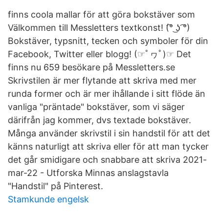
finns coola mallar för att göra bokstäver som
Välkommen till Messletters textkonst! (͡° ͜ʖ ͡°)
Bokstäver, typsnitt, tecken och symboler för din
Facebook, Twitter eller blogg! (☞ﾟヮﾟ)☞ Det
finns nu 659 besökare på Messletters.se
Skrivstilen är mer flytande att skriva med mer
runda former och är mer ihållande i sitt flöde än
vanliga "präntade" bokstäver, som vi säger
därifrån jag kommer, dvs textade bokstäver.
Många använder skrivstil i sin handstil för att det
känns naturligt att skriva eller för att man tycker
det går smidigare och snabbare att skriva 2021-
mar-22 - Utforska Minnas anslagstavla
"Handstil" på Pinterest.
Stamkunde engelsk