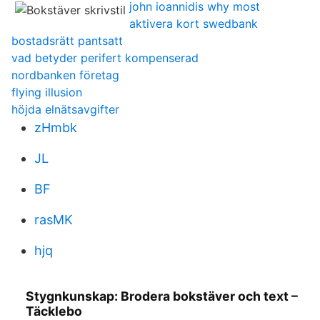
john ioannidis why most
aktivera kort swedbank
bostadsrätt pantsatt
vad betyder perifert kompenserad
nordbanken företag
flying illusion
höjda elnätsavgifter
zHmbk
JL
BF
rasMK
hjq
Stygnkunskap: Brodera bokstäver och text –
Täcklebo