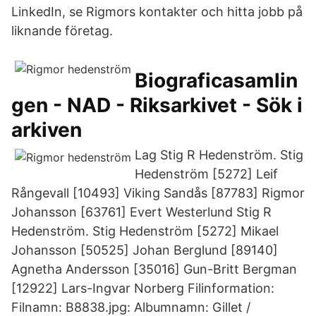
LinkedIn, se Rigmors kontakter och hitta jobb på
liknande företag.
Biograficasamlin
gen - NAD - Riksarkivet - Sök i
arkiven
Lag Stig R Hedenström. Stig
Hedenström [5272] Leif
Rångevall [10493] Viking Sandås [87783] Rigmor
Johansson [63761] Evert Westerlund Stig R
Hedenström. Stig Hedenström [5272] Mikael
Johansson [50525] Johan Berglund [89140]
Agnetha Andersson [35016] Gun-Britt Bergman
[12922] Lars-Ingvar Norberg Filinformation:
Filnamn: B8838.jpg: Albumnamn: Gillet /