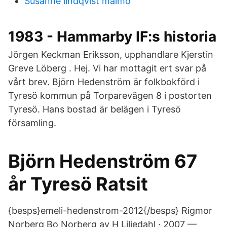
Susanne lindqvist malmö
1983 - Hammarby IF:s historia
Jörgen Keckman Eriksson, upphandlare Kjerstin
Greve Löberg . Hej. Vi har mottagit ert svar på
vårt brev. Björn Hedenström är folkbokförd i
Tyresö kommun på Torparevägen 8 i postorten
Tyresö. Hans bostad är belägen i Tyresö
församling.
Björn Hedenström 67
år Tyresö Ratsit
{besps}emeli-hedenstrom-2012{/besps} Rigmor
Norberg Bo Norberg av H Liljedahl · 2007 —