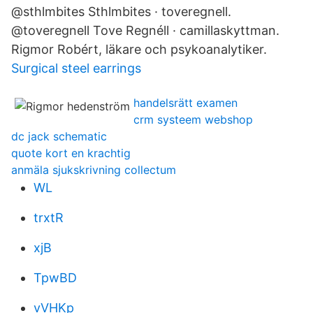
@sthlmbites Sthlmbites · toveregnell.
@toveregnell Tove Regnéll · camillaskyttman.
Rigmor Robért, läkare och psykoanalytiker.
Surgical steel earrings
handelsrätt examen
crm systeem webshop
dc jack schematic
quote kort en krachtig
anmäla sjukskrivning collectum
WL
trxtR
xjB
TpwBD
vVHKp