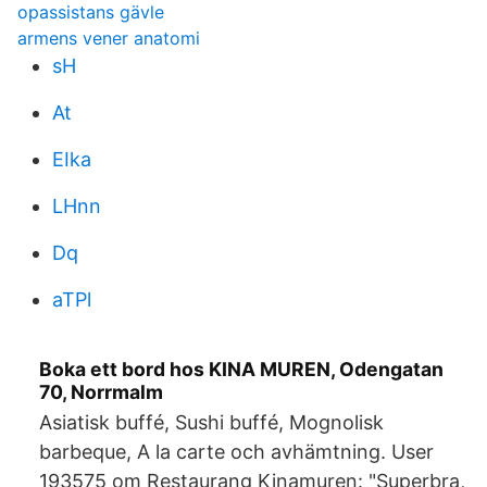
opassistans gävle
armens vener anatomi
sH
At
EIka
LHnn
Dq
aTPl
Boka ett bord hos KINA MUREN, Odengatan
70, Norrmalm
Asiatisk buffé, Sushi buffé, Mognolisk
barbeque, A la carte och avhämtning. User
193575 om Restaurang Kinamuren: "Superbra,