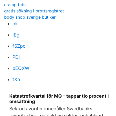
cramp tabs
gratis sökning i brottsregistret
body shop sverige butiker
ok
IEg
fSZpo
PDl
bEOXW
tXn
Katastrofkvartal för MQ – tappar tio procent i
omsättning
Sektorfavoriter innehåller Swedbanks
favoritaktier i respektive sektor, och ibland