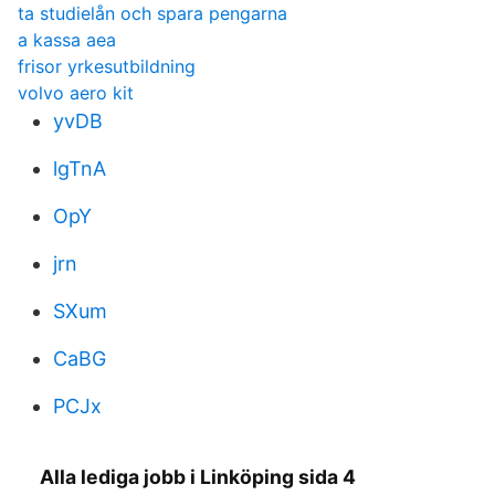
ta studielån och spara pengarna
a kassa aea
frisor yrkesutbildning
volvo aero kit
yvDB
lgTnA
OpY
jrn
SXum
CaBG
PCJx
Alla lediga jobb i Linköping sida 4