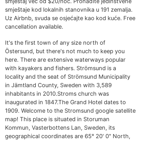
smještaj već od $20/noć. Pronađite jedinstvene
smještaje kod lokalnih stanovnika u 191 zemalja.
Uz Airbnb, svuda se osjećajte kao kod kuće. Free
cancellation available.
It's the first town of any size north of
Östersund, but there's not much to keep you
here. There are extensive waterways popular
with kayakers and fishers. Strömsund is a
locality and the seat of Strömsund Municipality
in Jämtland County, Sweden with 3,589
inhabitants in 2010.Stroms church was
inaugurated in 1847.The Grand Hotel dates to
1909. Welcome to the Stromsund google satellite
map! This place is situated in Storuman
Kommun, Vasterbottens Lan, Sweden, its
geographical coordinates are 65° 20' 0" North,