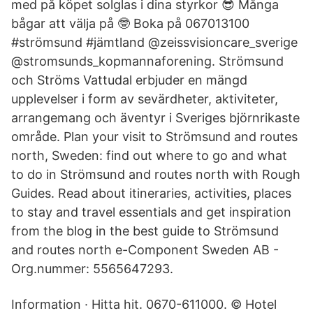
med på köpet solglas i dina styrkor 😎 Många
bågar att välja på 🤓 Boka på 067013100
#strömsund #jämtland @zeissvisioncare_sverige
@stromsunds_kopmannaforening. Strömsund
och Ströms Vattudal erbjuder en mängd
upplevelser i form av sevärdheter, aktiviteter,
arrangemang och äventyr i Sveriges björnrikaste
område. Plan your visit to Strömsund and routes
north, Sweden: find out where to go and what
to do in Strömsund and routes north with Rough
Guides. Read about itineraries, activities, places
to stay and travel essentials and get inspiration
from the blog in the best guide to Strömsund
and routes north e-Component Sweden AB -
Org.nummer: 5565647293.
Information · Hitta hit. 0670-611000. © Hotel